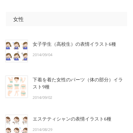
Skip
to
女性
content
女子学生（高校生）の表情イラスト6種
2014/09/04
下着を着た女性のパーツ（体の部分）イラ
スト9種
2014/09/02
エステティシャンの表情イラスト6種
2014/08/29