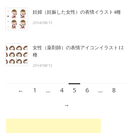
妊婦（妊娠した女性）の表情イラスト4種
2014/08/13
女性（薬剤師）の表情アイコンイラスト12
種
2014/08/12
Posts
←
1
…
4
5
6
…
8
navigation
→