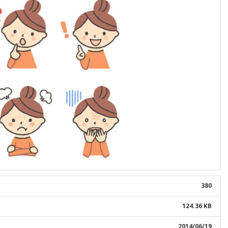
380
124.36 KB
2014/06/19