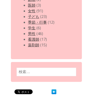
医師
(3)
女性
(91)
子ども
(23)
季節・行事
(12)
学生
(6)
男性
(46)
看護師
(17)
薬剤師
(15)
検
索: