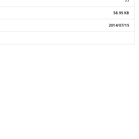
77
58.95 KB
2014/07/15