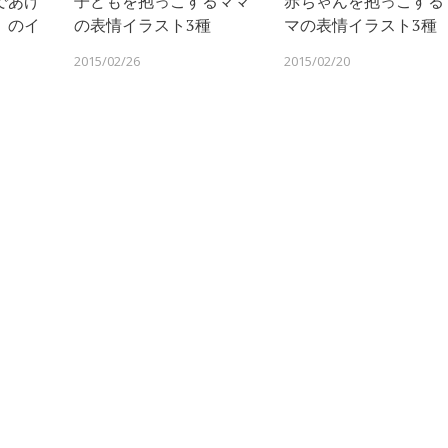
であげ
子どもを抱っこするママ
赤ちゃんを抱っこする
）のイ
の表情イラスト3種
マの表情イラスト3種
2015/02/26
2015/02/20