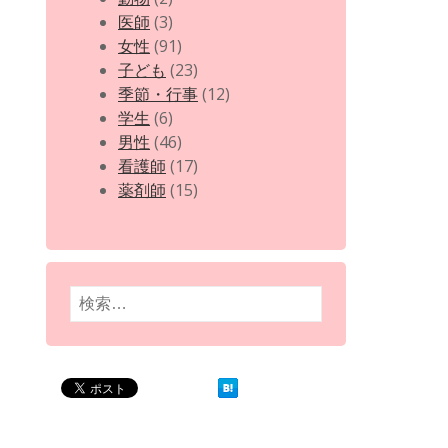
医師
(3)
女性
(91)
子ども
(23)
季節・行事
(12)
学生
(6)
男性
(46)
看護師
(17)
薬剤師
(15)
検
索: